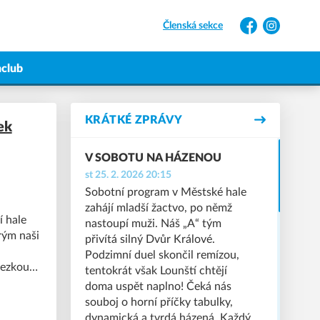
Členská sekce
Facebook
Instagram
nclub
KRÁTKÉ ZPRÁVY
ek
V SOBOTU NA HÁZENOU
st 25. 2. 2026 20:15
Sobotní program v Městské hale
zahájí mladší žactvo, po němž
í hale
nastoupí muži. Náš „A“ tým
rým naši
přivítá silný Dvůr Králové.
Podzimní duel skončil remízou,
hezkou
tentokrát však Lounští chtějí
doma uspět naplno! Čeká nás
ážovému
souboj o horní příčky tabulky,
A” týmu
dynamická a tvrdá házená. Každý