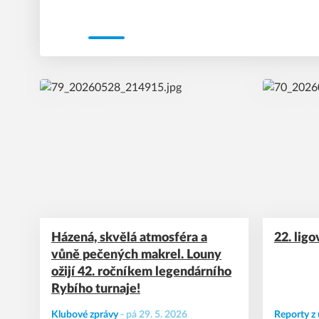
é
í
é
,
Házená, skvělá atmosféra a
22. lig
vůně pečených makrel. Louny
ožijí 42. ročníkem legendárního
Rybího turnaje!
Klubové zprávy
-
pá 29. 5. 2026
Reporty z