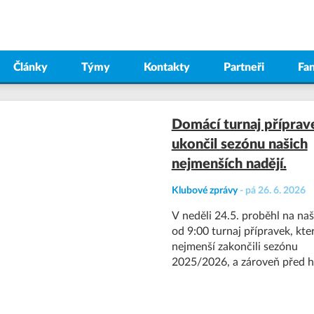
Články
Týmy
Kontakty
Partneři
Fa
Domácí turnaj příprav
ukončil sezónu našich
nejmenších nadějí.
Klubové zprávy
-
pá 26. 6. 2026
V neděli 24.5. proběhl na naš
od 9:00 turnaj přípravek, kte
nejmenší zakončili sezónu
2025/2026, a zároveň před 
návštěvou zajistili parádní
předprogram večernímu bar
utkání o postup do 1. ligy “