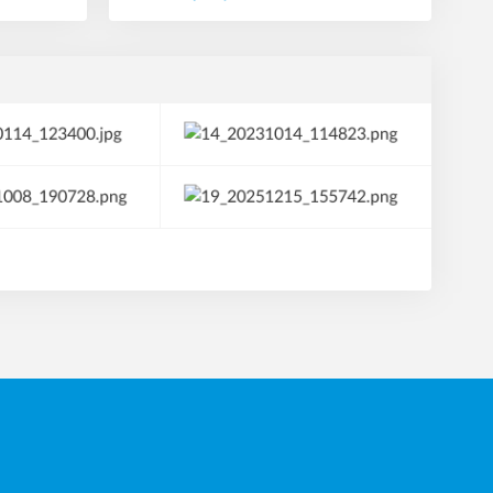
Máme finální čísla z Lovosic! Naši
kluci z Loun bojovali srdcem, i
když jich bylo jen osm. V silné
konkurenci Ústeckého kraje jsme
si odvezli 4. místo. A i 37 bodů v
oslabení je pro nás skvělý
výsledek a obrovská motivace do
další práce! KONEČNÉ POŘADÍ:
1️⃣ Lovci Lovosice – 66 b. 2️⃣ HK
Baník Most – 50 b. 3️⃣ Slavoj
Děčín – 46 b. 4️⃣ Lokomotiva
Louny – 37 b. Gratulujeme
Lovosicím k postupu do
celorepublikového finále a
děkujeme všem hráčům, trenérům
a rodičům za podporu!