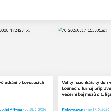
proti Plzeňské rezervě.
ové utkání v Lovosocích
Velký házenkářský den 
Lounech: Turnaj příprave
večerní boj mužů o 1. lig
 utkání A-Týmu
-
po 18. 5. 2026
Klubové zprávy
-
ne 17. 5. 2026