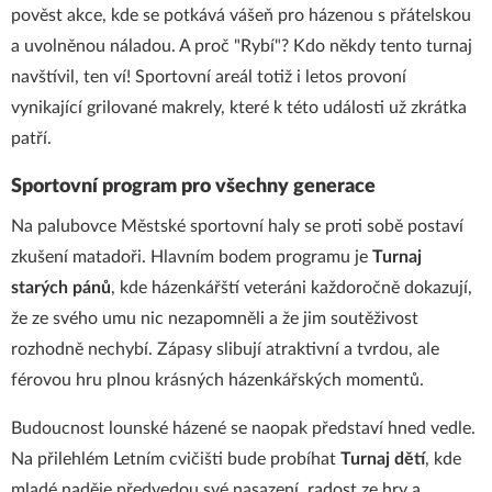
pověst akce, kde se potkává vášeň pro házenou s přátelskou
a uvolněnou náladou. A proč "Rybí"? Kdo někdy tento turnaj
navštívil, ten ví! Sportovní areál totiž i letos provoní
vynikající grilované makrely, které k této události už zkrátka
patří.
Sportovní program pro všechny generace
Na palubovce Městské sportovní haly se proti sobě postaví
zkušení matadoři. Hlavním bodem programu je
Turnaj
starých pánů
, kde házenkářští veteráni každoročně dokazují,
že ze svého umu nic nezapomněli a že jim soutěživost
rozhodně nechybí. Zápasy slibují atraktivní a tvrdou, ale
férovou hru plnou krásných házenkářských momentů.
Budoucnost lounské házené se naopak představí hned vedle.
Na přilehlém Letním cvičišti bude probíhat
Turnaj dětí
, kde
mladé naděje předvedou své nasazení, radost ze hry a