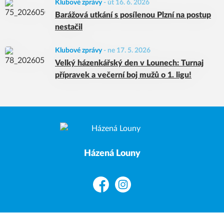
Klubové zprávy
-
út 16. 6. 2026
Barážová utkání s posílenou Plzní na postup
nestačil
Klubové zprávy
-
ne 17. 5. 2026
Velký házenkářský den v Lounech: Turnaj
přípravek a večerní boj mužů o 1. ligu!
Házená Louny
Facebook
Instagram