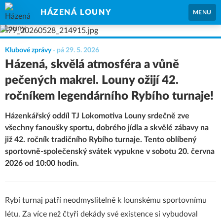
HÁZENÁ LOUNY
MENU
Klubové zprávy
-
pá 29. 5. 2026
Házená, skvělá atmosféra a vůně
pečených makrel. Louny ožijí 42.
ročníkem legendárního Rybího turnaje!
Házenkářský oddíl TJ Lokomotiva Louny srdečně zve
všechny fanoušky sportu, dobrého jídla a skvělé zábavy na
již 42. ročník tradičního Rybího turnaje. Tento oblíbený
sportovně-společenský svátek vypukne v sobotu 20. června
2026 od 10:00 hodin.
Rybí turnaj patří neodmyslitelně k lounskému sportovnímu
létu. Za více než čtyři dekády své existence si vybudoval