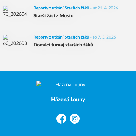
Reporty z utkání Starších žáků
-
út 21. 4. 2026
Starší žáci z Mostu
Reporty z utkání Starších žáků
-
so 7. 3. 2026
Domácí turnaj starších žáků
Házená Louny
Facebook
Instagram