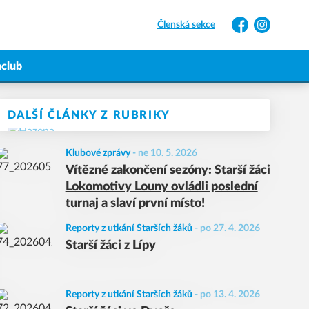
Členská sekce
Facebook
Instagram
nclub
DALŠÍ ČLÁNKY Z RUBRIKY
Klubové zprávy
-
ne 10. 5. 2026
Vítězné zakončení sezóny: Starší žáci
Lokomotivy Louny ovládli poslední
turnaj a slaví první místo!
Reporty z utkání Starších žáků
-
po 27. 4. 2026
Starší žáci z Lípy
Reporty z utkání Starších žáků
-
po 13. 4. 2026