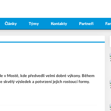
Články
Týmy
Kontakty
Partneři
Fa
hale v Mostě, kde předvedli velmi dobré výkony. Během
ž je skvělý výsledek a potvrzení jejich rostoucí formy.