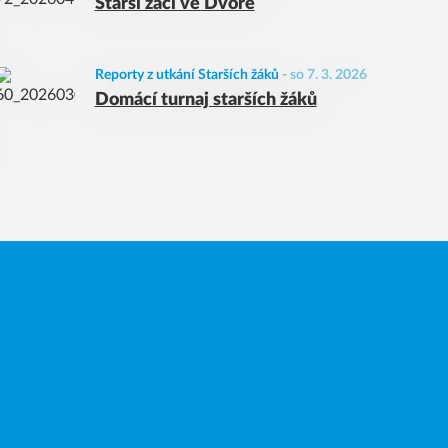
Starší žáci ve Dvoře
Reporty z utkání Starších žáků
-
so 7. 3. 2026
Domácí turnaj starších žáků