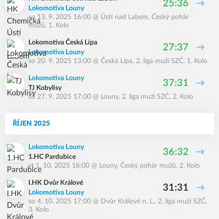
25:36
Lokomotiva Louny
so 13. 9. 2025 16:00
@
Ústí nad Labem
,
Český pohár
mužů, 1. Kolo
Lokomotiva Česká Lípa
27:37
Lokomotiva Louny
so 20. 9. 2025 13:00
@
Česká Lípa
,
2. liga muži SZČ, 1. Kolo
Lokomotiva Louny
37:31
TJ Kobylisy
so 27. 9. 2025 17:00
@
Louny
,
2. liga muži SZČ, 2. Kolo
ŘÍJEN 2025
Lokomotiva Louny
36:32
1.HC Pardubice
st 1. 10. 2025 18:00
@
Louny
,
Český pohár mužů, 2. Kolo
I.HK Dvůr Králové
31:31
Lokomotiva Louny
so 4. 10. 2025 17:00
@
Dvůr Králové n. L.
,
2. liga muži SZČ,
3. Kolo