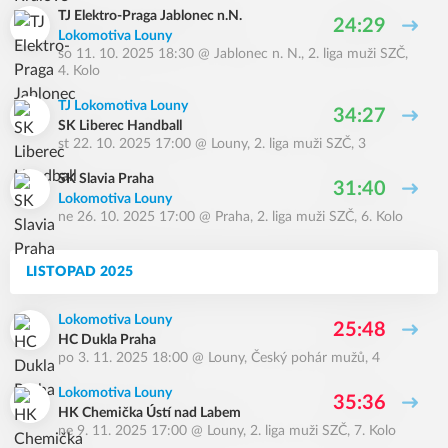
TJ Elektro-Praga Jablonec n.N.
24:29
Lokomotiva Louny
so 11. 10. 2025 18:30
@
Jablonec n. N.
,
2. liga muži SZČ,
4. Kolo
TJ Lokomotiva Louny
34:27
SK Liberec Handball
st 22. 10. 2025 17:00
@
Louny
,
2. liga muži SZČ, 3
SK Slavia Praha
31:40
Lokomotiva Louny
ne 26. 10. 2025 17:00
@
Praha
,
2. liga muži SZČ, 6. Kolo
LISTOPAD 2025
Lokomotiva Louny
25:48
HC Dukla Praha
po 3. 11. 2025 18:00
@
Louny
,
Český pohár mužů, 4
Lokomotiva Louny
35:36
HK Chemička Ústí nad Labem
ne 9. 11. 2025 17:00
@
Louny
,
2. liga muži SZČ, 7. Kolo